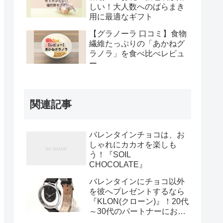
しい！大人数へのばらまき
用に最適なギフト
【グラノーラ 口コミ】食物
繊維たっぷりの「あかねグ
ラノラ」を食べ比べレビュ
ー
関連記事
バレンタインチョコは、お
しゃれにカカオを楽しも
う！『SOIL
CHOCOLATE』
バレンタインにチョコ以外
を彼へプレゼントするなら
『KLON(クローン)』！20代
～30代のパートナーにおす
すめ。