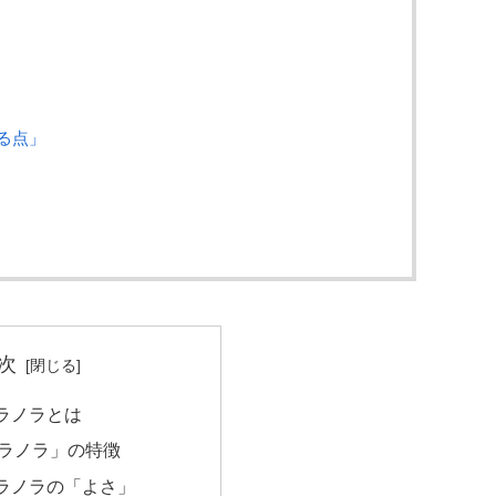
る点」
次
ラノラとは
ラノラ」の特徴
ラノラの「よさ」